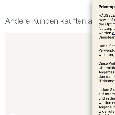
Produktgalerie überspringen
Andere Kunden kauften auch: