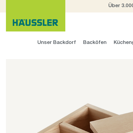
Über 3.00
 Hauptinhalt springen
Zur Suche springen
Zur Hauptnavigation springen
Unser Backdorf
Backöfen
Küchen
Bildergalerie überspringen