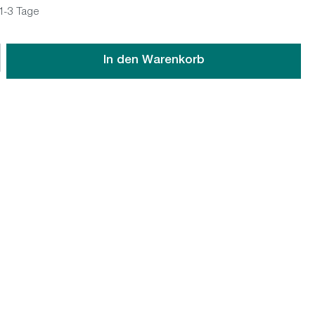
 1-3 Tage
wünschten Wert ein oder benutze die Schaltflächen um die An
In den Warenkorb