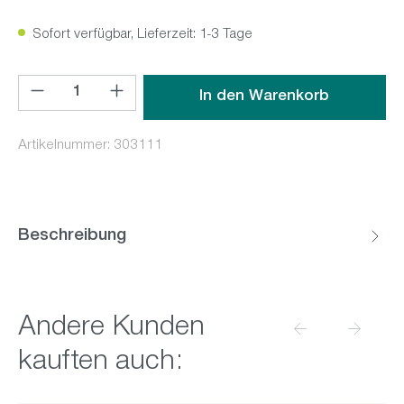
Sofort verfügbar, Lieferzeit: 1-3 Tage
Produkt Anzahl: Gib den gewünschten Wert ein oder benutz
In den Warenkorb
Artikelnummer:
303111
Beschreibung
Produktgalerie überspringen
Andere Kunden
kauften auch: