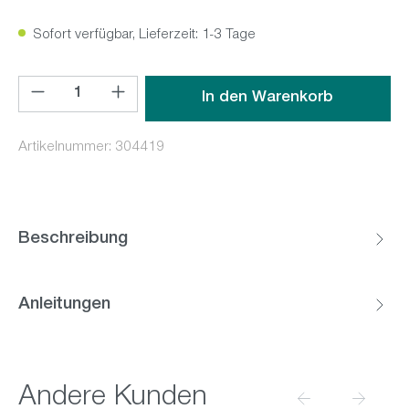
Sofort verfügbar, Lieferzeit: 1-3 Tage
Produkt Anzahl: Gib den gewünschten Wert ein oder benutz
In den Warenkorb
Artikelnummer:
304419
Beschreibung
Anleitungen
Produktgalerie überspringen
Andere Kunden