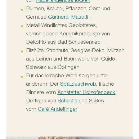
von
Rabella Genussflocken
Blumen, Kräuter, Pflanzen, Obst und
Gemüse
Gärtnerei Masetti
Metall Windlichter, Geplottetes,
verschiedene Keramikprodukte von
DekoFlo aus Bad Schussenried
Filzhüte, Strohhüte, Seegras-Deko, Mützen
aus Leinen und Baumwolle von Guido
Schwarz aus Öpfingen
Für das leibliche Wohl sorgen unter
anderem: Der
Spätzleschwob
, frische
Dinnete vom
Achstetter Holzofenbeck
,
Deftiges von
Schaut's
und Süßes
vom
Café Andelfinger