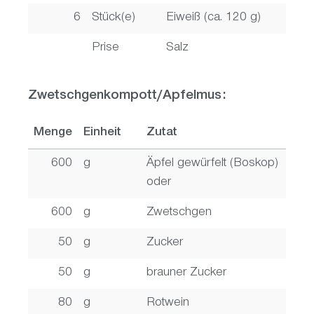
6
Stück(e)
Eiweiß (ca. 120 g)
Prise
Salz
Zwetschgenkompott/Apfelmus:
Menge
Einheit
Zutat
600
g
Äpfel gewürfelt (Boskop)
oder
600
g
Zwetschgen
50
g
Zucker
50
g
brauner Zucker
80
g
Rotwein