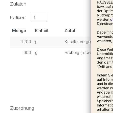
Zutaten
Portionen
Menge
Einheit
Zutat
1200
g
Kassler vorgekocht
600
g
Brotteig ( etwa die Hälft
Zuordnung