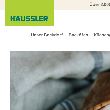
Über 3.00
 Hauptinhalt springen
Zur Suche springen
Zur Hauptnavigation springen
Unser Backdorf
Backöfen
Küchen
Bildergalerie überspringen