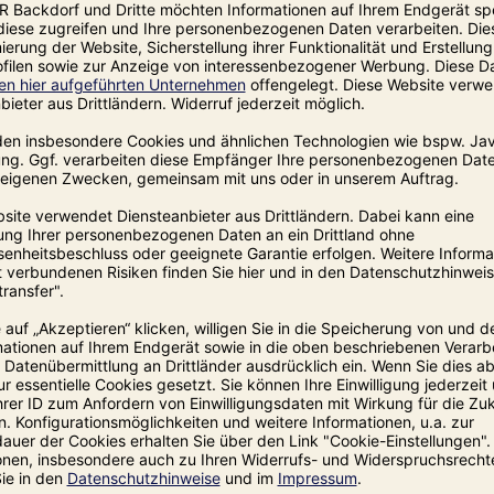
Zubereitung
Brotteig dünn ausrollen, s
Teig anschließend mit Wass
einschlagen und auf ein m
Das Kassler im Brotmantel
mehrmals einstechen, dam
e des Kasslers)
Zum Schluss mit Wasser e
Tipp:
Unser schwäbisches Bauerb