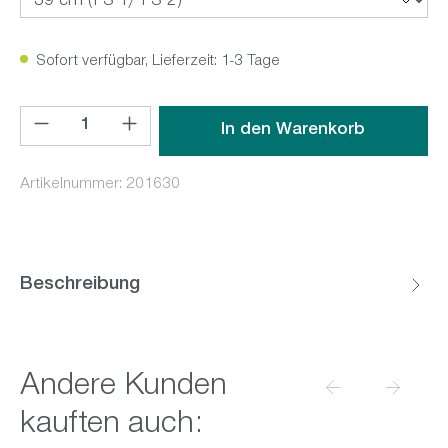
Sofort verfügbar, Lieferzeit: 1-3 Tage
Produkt Anzahl: Gib den gewünschten Wert ein oder benutz
In den Warenkorb
Artikelnummer:
201630
Beschreibung
Produktgalerie überspringen
Andere Kunden
kauften auch: