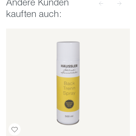
Produktgalerie überspringen
Andere Kunden
kauften auch: