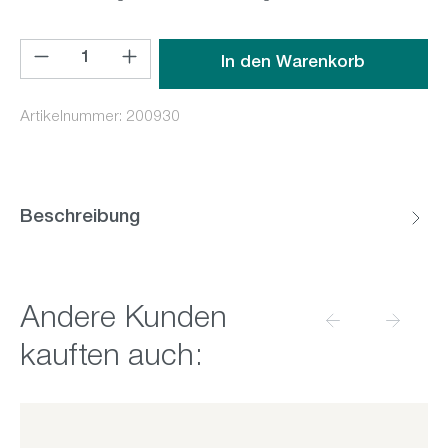
Produkt Anzahl: Gib den gewünschten Wert ein oder benutz
In den Warenkorb
Artikelnummer:
200930
Beschreibung
Produktgalerie überspringen
Andere Kunden
kauften auch: