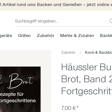
0 Artikel rund ums Backen und Genießen – jetzt online 
geräte
Grillen
Zubehör
Mehle & Zutaten
Backk
Zubehör
Koch-& Backb
Häussler Bu
Brot, Band 2
Fortgeschri
7,00 €*