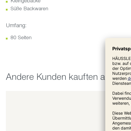
Kleingebäcke
Süße Backwaren
Umfang:
80 Seiten
Produktgalerie überspringen
Andere Kunden kauften auch: