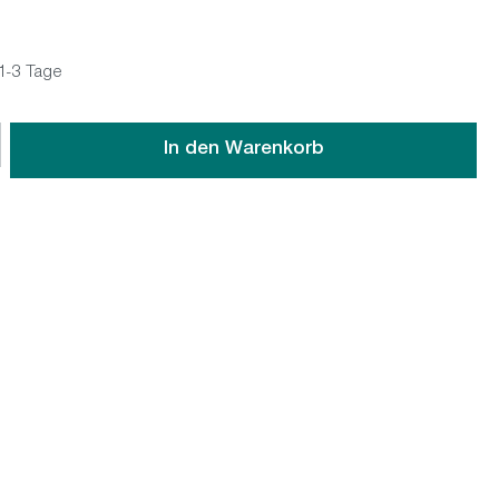
 1-3 Tage
wünschten Wert ein oder benutze die Schaltflächen um die An
In den Warenkorb