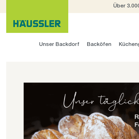
Über 3.00
 Hauptinhalt springen
Zur Suche springen
Zur Hauptnavigation springen
Unser Backdorf
Backöfen
Küchen
Bildergalerie überspringen