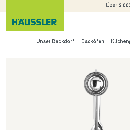
Über 3.00
 Hauptinhalt springen
Zur Suche springen
Zur Hauptnavigation springen
Unser Backdorf
Backöfen
Küchen
Bildergalerie überspringen