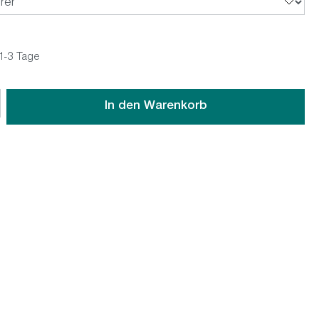
 1-3 Tage
wünschten Wert ein oder benutze die Schaltflächen um die An
In den Warenkorb