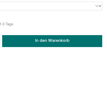
 1-3 Tage
wünschten Wert ein oder benutze die Schaltflächen um die An
In den Warenkorb