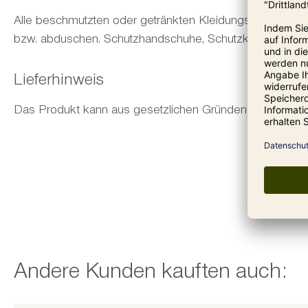
Alle beschmutzten oder getränkten Kleidungsstücke sof
bzw. abduschen. Schutzhandschuhe, Schutzkleidung sow
Lieferhinweis
Das Produkt kann aus gesetzlichen Gründen nicht in die
Produktgalerie überspringen
Andere Kunden kauften auch: