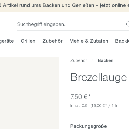
0 Artikel rund ums Backen und Genießen – jetzt online 
geräte
Grillen
Zubehör
Mehle & Zutaten
Backk
Zubehör
Backen
Brezellauge
7,50 €*
Inhalt:
0.5 l
(15,00 €* / 1 l)
auswähl
Packungsgröße