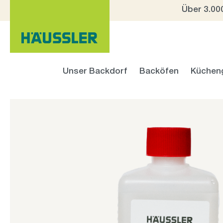
Über 3.00
 Hauptinhalt springen
Zur Suche springen
Zur Hauptnavigation springen
Unser Backdorf
Backöfen
Küchen
Bildergalerie überspringen