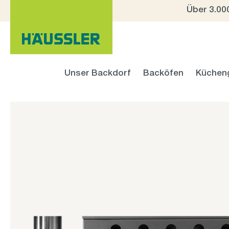
Über 3.00
 Hauptinhalt springen
Zur Suche springen
Zur Hauptnavigation springen
Unser Backdorf
Backöfen
Küchen
Bildergalerie überspringen