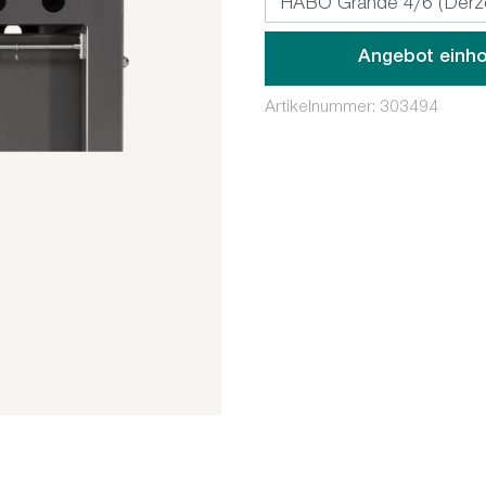
Angebot einho
Artikelnummer:
303494