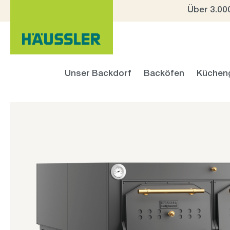
Über 3.00
 Hauptinhalt springen
Zur Suche springen
Zur Hauptnavigation springen
Unser Backdorf
Backöfen
Küchen
Bildergalerie überspringen