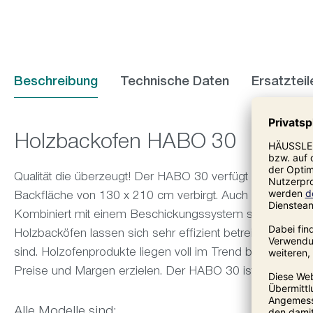
Beschreibung
Technische Daten
Ersatzteil
Holzbackofen HABO 30
Qualität die überzeugt! Der HABO 30 verfügt über zwei O
Backfläche von 130 x 210 cm verbirgt. Auch er kann mit
Kombiniert mit einem Beschickungssystem spielt er sei
Holzbacköfen lassen sich sehr effizient betreiben, wen
sind. Holzofenprodukte liegen voll im Trend bei den Verb
Preise und Margen erzielen. Der HABO 30 ist ein echtes