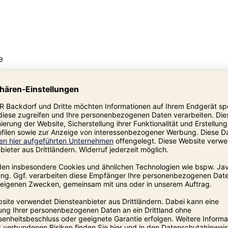
e
fentüren, hinter denen sich die enorme
 einem zweiten Stock erweitert werden.
ne ganze Produktionspower aus.
n die Abläufe darum herum gut abgestimmt
rauchern. Mit ihnen lassen sich sehr gute
 Erfolgsmodell!