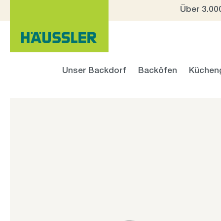
Über 3.00
 Hauptinhalt springen
Zur Suche springen
Zur Hauptnavigation springen
Unser Backdorf
Backöfen
Küchen
Bildergalerie überspringen