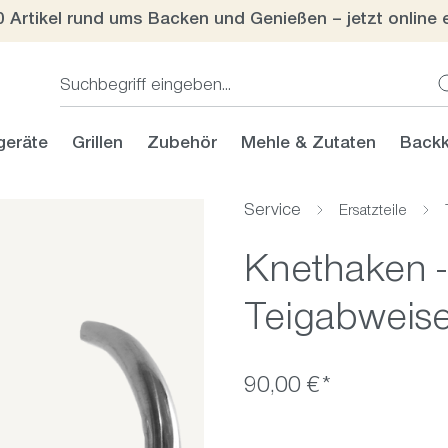
0 Artikel rund ums Backen und Genießen – jetzt online 
geräte
Grillen
Zubehör
Mehle & Zutaten
Backk
Service
Ersatzteile
Knethaken - i
Teigabweis
90,00 €*