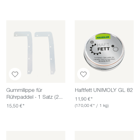
Gummilippe für
Haftfett UNIMOLY GL 82
Rührpaddel - 1 Satz (2
11,90 €*
Stück)
15,50 €*
(170,00 €* / 1 kg)