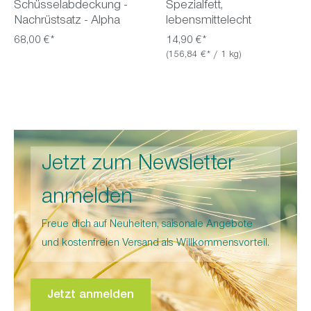
Schüsselabdeckung -
Spezialfett,
Nachrüstsatz - Alpha
lebensmittelecht
68,00 €*
14,90 €*
(156,84 €* / 1 kg)
Jetzt zum Newsletter
anmelden
Freue dich auf Neuheiten, saisonale Angebote
und kostenfreien Versand als Willkommensvorteil.
Jetzt anmelden