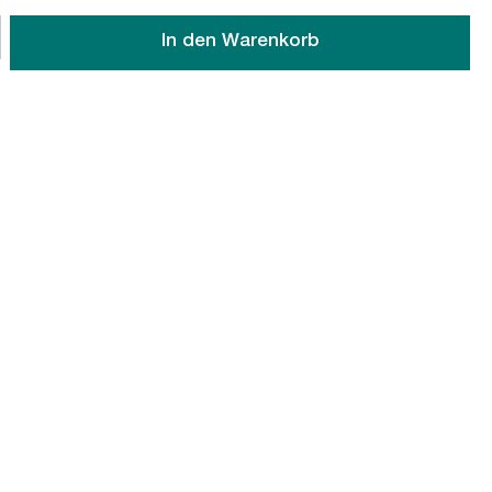
wünschten Wert ein oder benutze die Schaltflächen um die An
In den Warenkorb