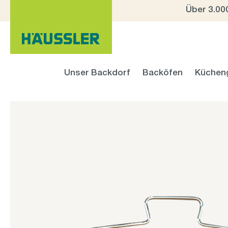
Über 3.00
 Hauptinhalt springen
Zur Suche springen
Zur Hauptnavigation springen
Unser Backdorf
Backöfen
Küchen
Bildergalerie überspringen