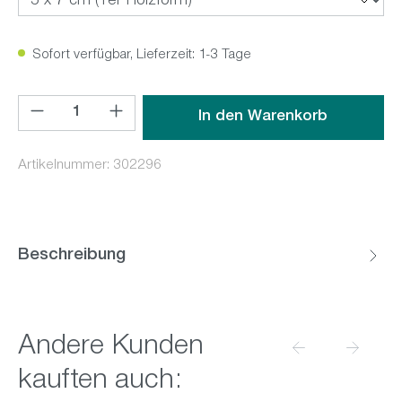
Sofort verfügbar, Lieferzeit: 1-3 Tage
Produkt Anzahl: Gib den gewünschten Wert ein oder benutz
In den Warenkorb
Artikelnummer:
302296
Beschreibung
Produktgalerie überspringen
Andere Kunden
kauften auch: