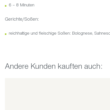
6 – 8 Minuten
Gerichte/Soßen:
reichhaltige und fleischige Soßen: Bolognese, Sahne
Produktgalerie überspringen
Andere Kunden kauften auch: