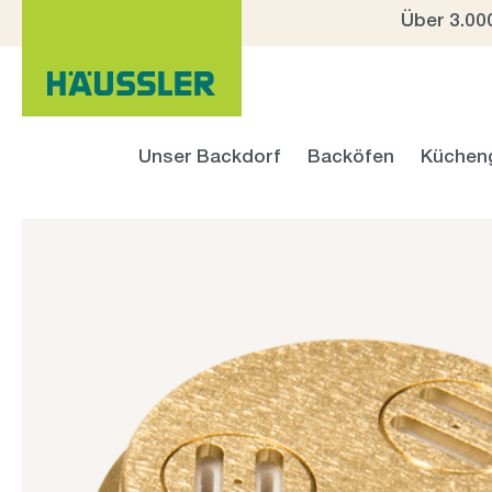
Über 3.00
 Hauptinhalt springen
Zur Suche springen
Zur Hauptnavigation springen
Unser Backdorf
Backöfen
Küchen
Bildergalerie überspringen