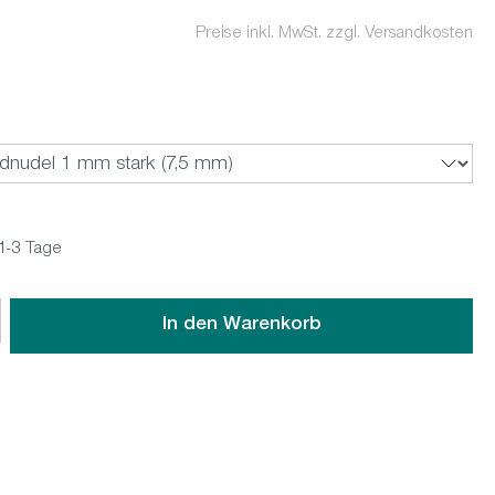
Preise inkl. MwSt. zzgl. Versandkosten
ählen
 1-3 Tage
wünschten Wert ein oder benutze die Schaltflächen um die An
In den Warenkorb