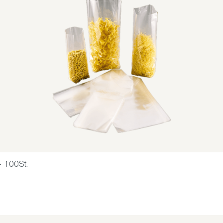
 100St.