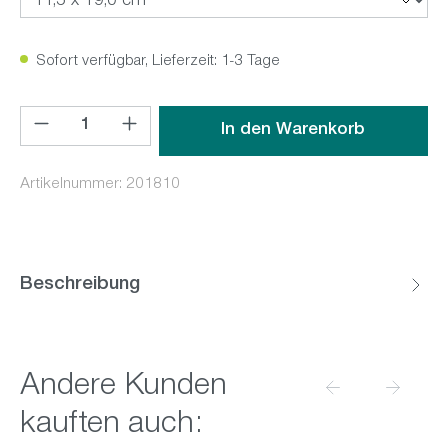
Sofort verfügbar, Lieferzeit: 1-3 Tage
Produkt Anzahl: Gib den gewünschten Wert ein oder benutz
In den Warenkorb
Artikelnummer:
201810
Beschreibung
Produktgalerie überspringen
Andere Kunden
kauften auch: