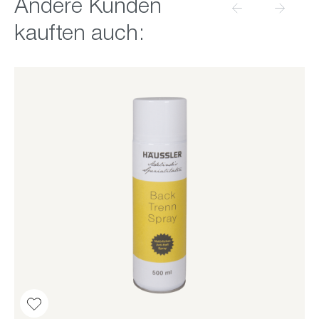
Produktgalerie überspringen
Andere Kunden
kauften auch: