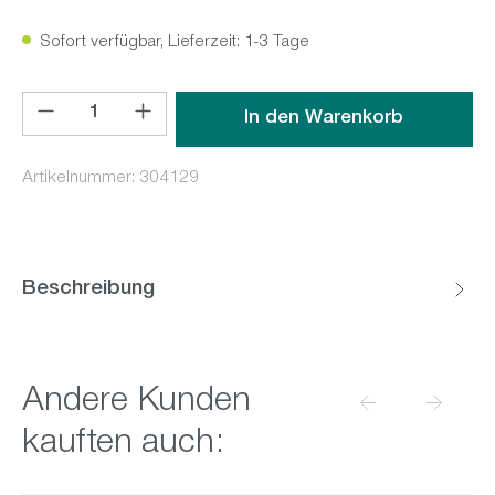
Sofort verfügbar, Lieferzeit: 1-3 Tage
Produkt Anzahl: Gib den gewünschten Wert ein oder benutz
In den Warenkorb
Artikelnummer:
304129
Beschreibung
Produktgalerie überspringen
Andere Kunden
kauften auch: