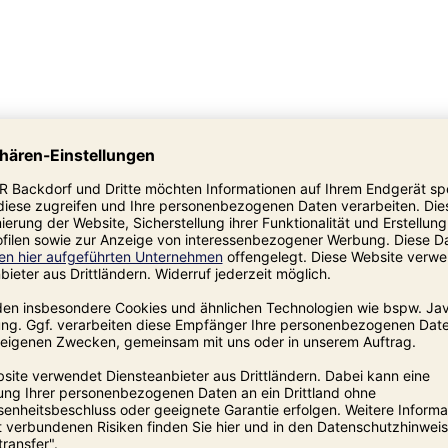
talienische
ilikum
he Tomatensauce
, die für authentischen
t aus hochwertiger Tomatenpulp aus
gt sie mit einem intensiven, natürlichen
likum entsteht eine harmonisch abgestimmte
kt widerspiegelt. Durch ihre ausgewogene
mediterranen Küche und bietet eine