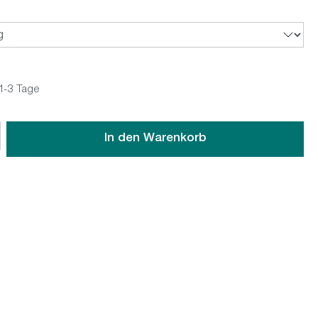
 1-3 Tage
wünschten Wert ein oder benutze die Schaltflächen um die An
In den Warenkorb