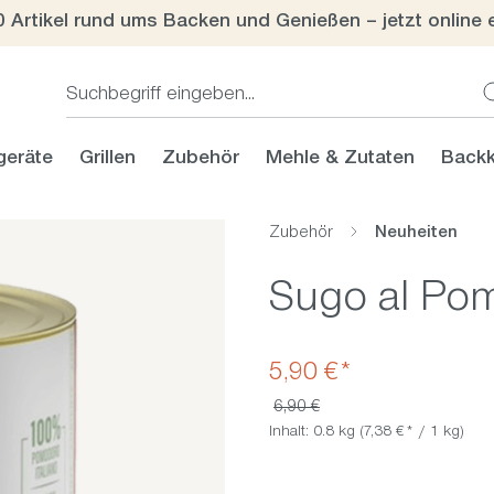
0 Artikel rund ums Backen und Genießen – jetzt online 
geräte
Grillen
Zubehör
Mehle & Zutaten
Backk
Zubehör
Neuheiten
Sugo al Po
5,90 €*
Regulärer Preis:
6,90 €
Inhalt:
0.8 kg
(7,38 €* / 1 kg)