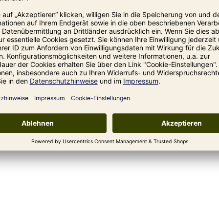
segerichte
– die Sugo al Pomodoro ist
ollmundigen Geschmack wie in Italien.
npulp
en Küche