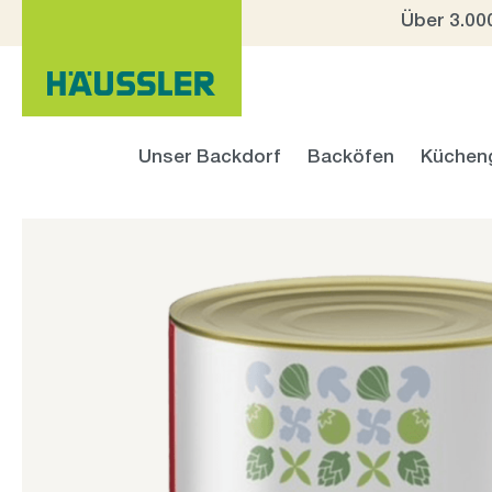
Über 3.00
 Hauptinhalt springen
Zur Suche springen
Zur Hauptnavigation springen
Unser Backdorf
Backöfen
Küchen
Bildergalerie überspringen