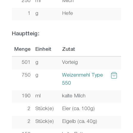
250
ml
Milch
1
g
Hefe
Hauptteig:
Menge
Einheit
Zutat
501
g
Vorteig
750
g
Weizenmehl Type
550
190
ml
kalte Milch
2
Stück(e)
Eier (ca. 100g)
2
Stück(e)
Eigelb (ca. 40g)