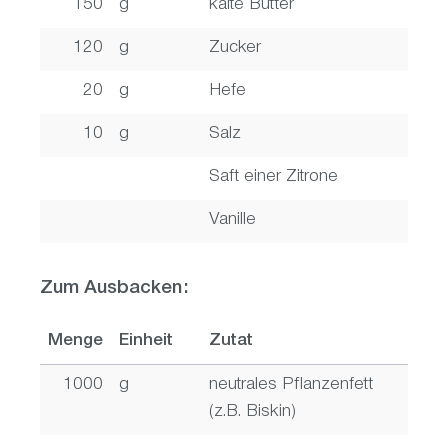
150
g
kalte Butter
120
g
Zucker
20
g
Hefe
10
g
Salz
Saft einer Zitrone
Vanille
Zum Ausbacken:
Menge
Einheit
Zutat
1000
g
neutrales Pflanzenfett
(z.B. Biskin)