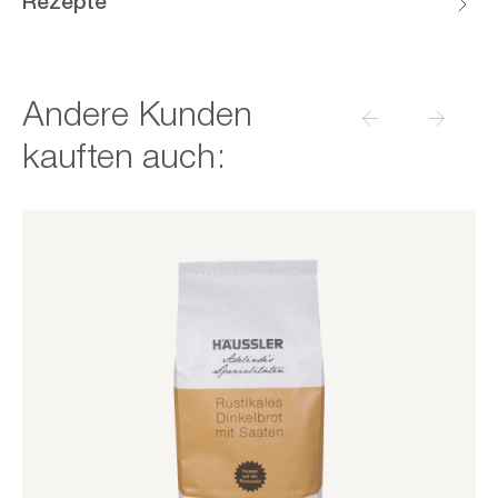
Rezepte
Produktgalerie überspringen
Andere Kunden
kauften auch: