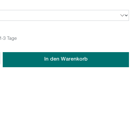
 1-3 Tage
wünschten Wert ein oder benutze die Schaltflächen um die An
In den Warenkorb