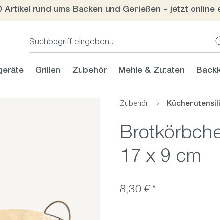
0 Artikel rund ums Backen und Genießen – jetzt online 
geräte
Grillen
Zubehör
Mehle & Zutaten
Backk
Zubehör
Küchenutensil
Brotkörbche
17 x 9 cm
8,30 €*