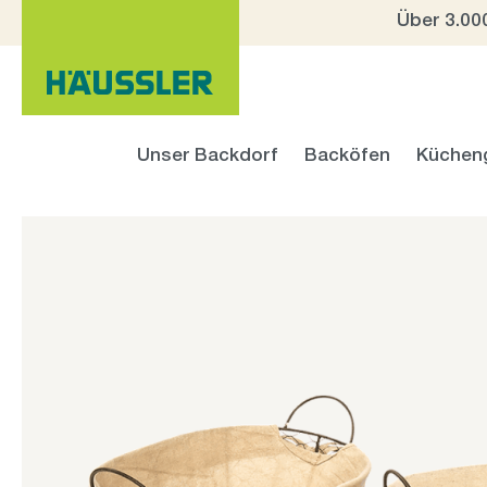
Über 3.00
 Hauptinhalt springen
Zur Suche springen
Zur Hauptnavigation springen
Unser Backdorf
Backöfen
Küchen
Bildergalerie überspringen