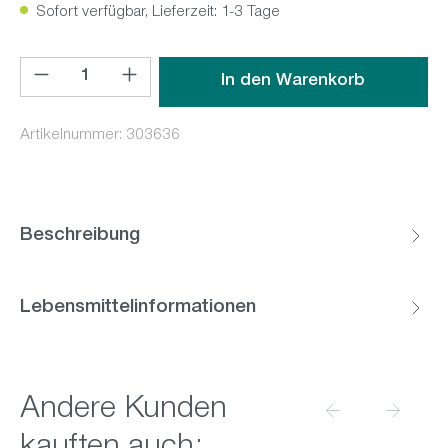
Sofort verfügbar, Lieferzeit: 1-3 Tage
Produkt Anzahl: Gib den gewünschten Wert ein oder benutz
In den Warenkorb
Artikelnummer:
303636
Beschreibung
Lebensmittelinformationen
Produktgalerie überspringen
Andere Kunden