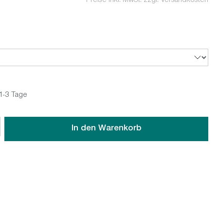
Preise inkl. MwSt. zzgl. Versandkosten
 1-3 Tage
wünschten Wert ein oder benutze die Schaltflächen um die An
In den Warenkorb