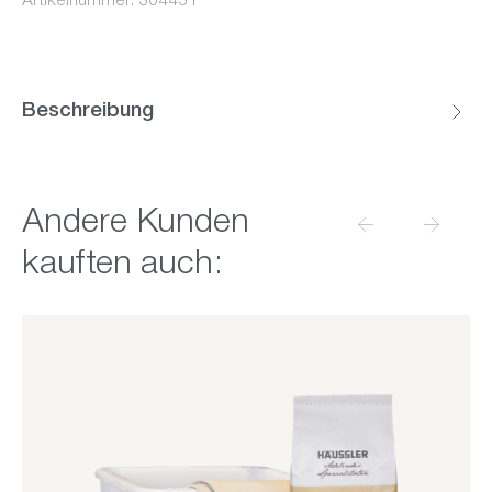
Artikelnummer:
304451
Beschreibung
Produktgalerie überspringen
Andere Kunden
kauften auch: