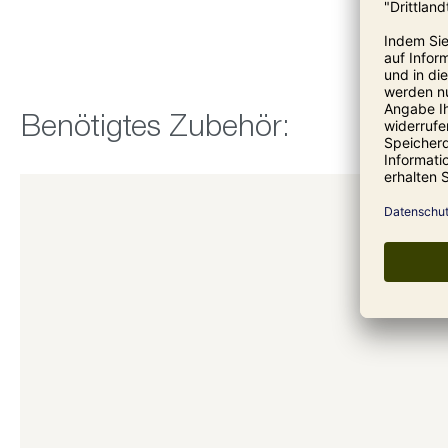
Produktgalerie überspringen
Benötigtes Zubehör: