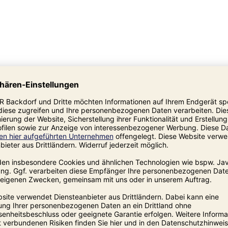
u legen Sie die Nudeln am besten
ignet sich hier ein Luftentfeuchter.
kenschrank
optimal. Diese können Sie auch
tzen.
ionskosten werden im Bestellvorgang