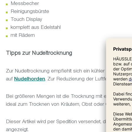
Messbecher
Reinigungsbürste
Touch Display
komplett aus Edelstahl
mit Rädern
Tipps zur Nudeltrocknung
Zur Nudeltrocknung empfiehlt sich ein kühler Raum. Daz
auf
Nudelhorden
. Zur Reduzierung der Luftfeuchtigkeit e
Bei größeren Mengen ist die Trocknung mit einem
Troc
ideal zum Trocknen von Kräutern, Obst oder Gemüse nu
Dieser Artikel wird per Spedition versendet, die Spedit
angezeigt.