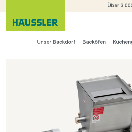
Über 3.00
 Hauptinhalt springen
Zur Suche springen
Zur Hauptnavigation springen
Unser Backdorf
Backöfen
Küchen
Bildergalerie überspringen