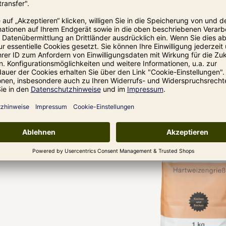
neider für PN 100 / Pasta Bella / EMMA
*