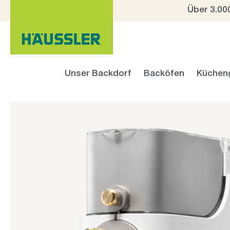
Über 3.00
 Hauptinhalt springen
Zur Suche springen
Zur Hauptnavigation springen
Unser Backdorf
Backöfen
Küchen
Bildergalerie überspringen