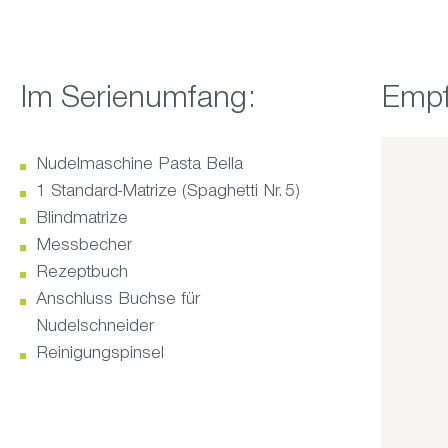
Im Serienumfang:
Produktg
Empf
Nudelmaschine Pasta Bella
1 Standard‑Matrize (Spaghetti Nr. 5)
Blindmatrize
Messbecher
Rezeptbuch
Anschluss Buchse für
Nudelschneider
Reinigungspinsel