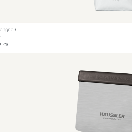
engrieß
*
1 kg)