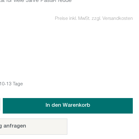
ät für viele Jahre Pasta-Freude
Preise inkl. MwSt. zzgl. Versandkosten
: 10-13 Tage
wünschten Wert ein oder benutze die Schaltflächen um die An
In den Warenkorb
g anfragen