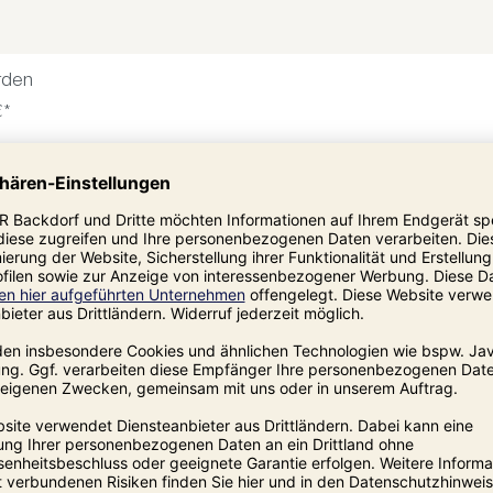
rden
€*