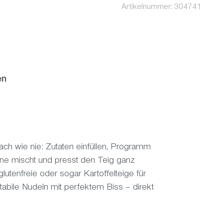
Artikelnummer:
304741
en
ach wie nie: Zutaten einfüllen, Programm
ne mischt und presst den Teig ganz
glutenfreie oder sogar Kartoffelteige für
abile Nudeln mit perfektem Biss – direkt