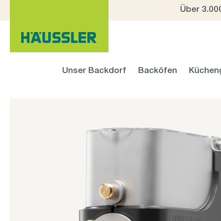
Über 3.00
 Hauptinhalt springen
Zur Suche springen
Zur Hauptnavigation springen
Unser Backdorf
Backöfen
Küchen
Bildergalerie überspringen