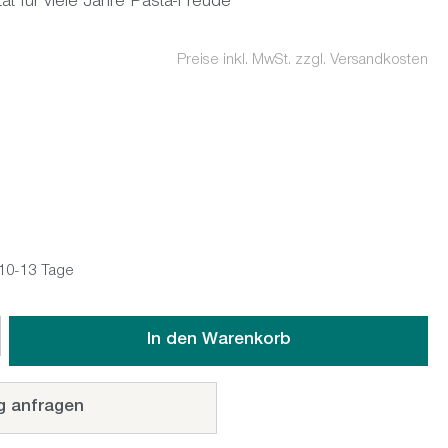
ät für viele Jahre Pasta-Freude
Preise inkl. MwSt. zzgl. Versandkosten
: 10-13 Tage
wünschten Wert ein oder benutze die Schaltflächen um die An
In den Warenkorb
g anfragen