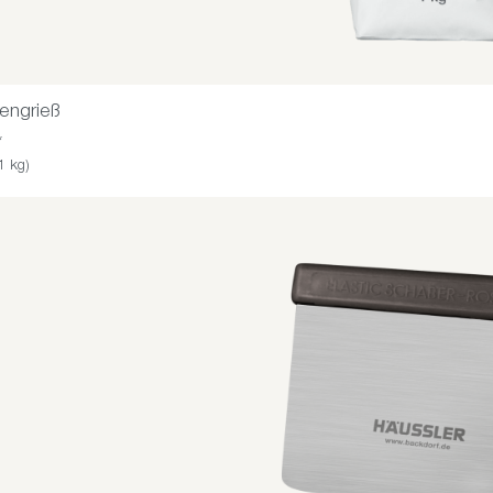
engrieß
*
1 kg)