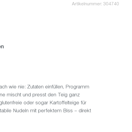
Artikelnummer:
304740
en
ach wie nie: Zutaten einfüllen, Programm
ne mischt und presst den Teig ganz
glutenfreie oder sogar Kartoffelteige für
abile Nudeln mit perfektem Biss – direkt