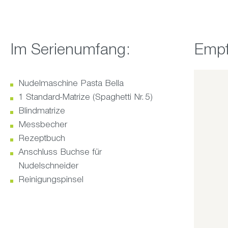
Im Serienumfang:
Produktg
Empf
Nudelmaschine Pasta Bella
1 Standard‑Matrize (Spaghetti Nr. 5)
Blindmatrize
Messbecher
Rezeptbuch
Anschluss Buchse für
Nudelschneider
Reinigungspinsel