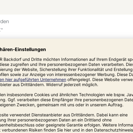
rden
€*