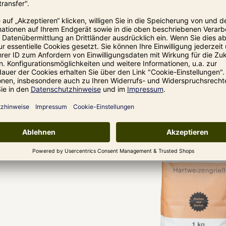
neider für PN 100 / Pasta Bella / EMMA
*