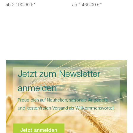
5 Liter Kesselinhalt
ab 2.190,00 €*
ab 1.460,00 €*
Teigkessel und Knethaken drehen
sich gleichzeitig: wunderbare
Jetzt zum Newsletter
Elastizität und perfekte
Oberflächenspannung
anmelden
Centra-Spiralknetsystem: geringere
Teigerwärmung
Freue dich auf Neuheiten, saisonale Angebote
Serienausstattung: schwenkbares
und kostenfreien Versand als Willkommensvorteil.
Kopfteil sowie abnehmbare
Knethaken und Teigschüssel
Jetzt anmelden