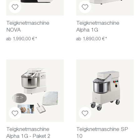
Sechs
Farben
für deine Küche: von
Champagne, über Weiß bis zu Weinrot
Teigknetmaschine
Teigknetmaschine
NOVA
Alpha 1G
ab 1.990,00 €*
ab 1.890,00 €*
Perfektes Kneten von 200 g bis 2
kg Mehl
Optimale Aufschlagleistung von 0,2
bis 1,5 Liter Sahnebecher
Herrliche Rührteige, egal ob 220 g
Teigknetmaschine
Teigknetmaschine SP
oder 2,4 kg Mehl
Alpha 1G - Paket 2
10