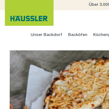
Über 3.00
 Hauptinhalt springen
Zur Suche springen
Zur Hauptnavigation springen
Unser Backdorf
Backöfen
Küchen
Bildergalerie überspringen