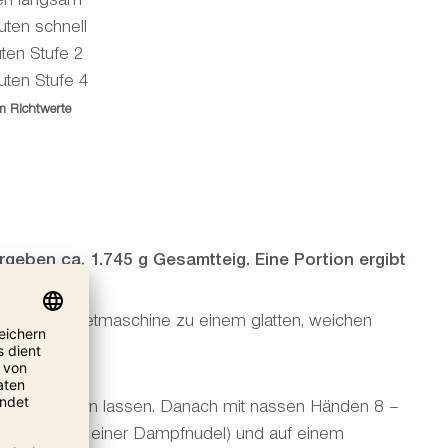
en langsam
chnell
Stufe 2
tufe 4
m Richtwerte
eben ca. 1.745 g Gesamtteig. Eine Portion ergibt
n der Teigknetmaschine zu einem glatten, weichen
zeiten).
Stunde ruhen lassen. Danach mit nassen Händen 8 –
(etwa Größe einer Dampfnudel) und auf einem