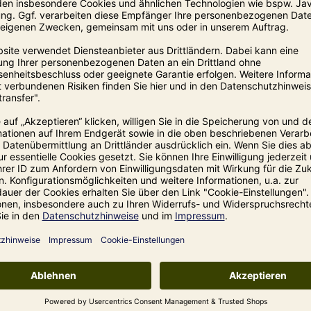
bemehlten Brett oder eine
550
Belag:
Für den Belag die Äpfel sc
Ei, Zimt und Zucker zu ein
bemehlten Händen in Form 
bestäubten Backschieber le
ausgewellt werden. Anschli
streichen, 2 – 4 EL des R
bestreuen. Die Kleie auf d
Dinnete nach Anleitung im
 Äpfel