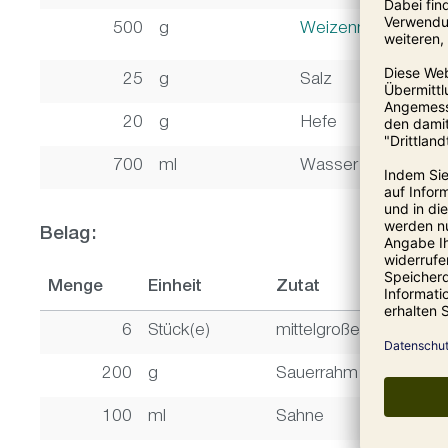
500
g
Weizenmehl Type 
25
g
Salz
20
g
Hefe
700
ml
Wasser
Belag:
Menge
Einheit
Zutat
6
Stück(e)
mittelgroße, säuerliche
200
g
Sauerrahm
100
ml
Sahne