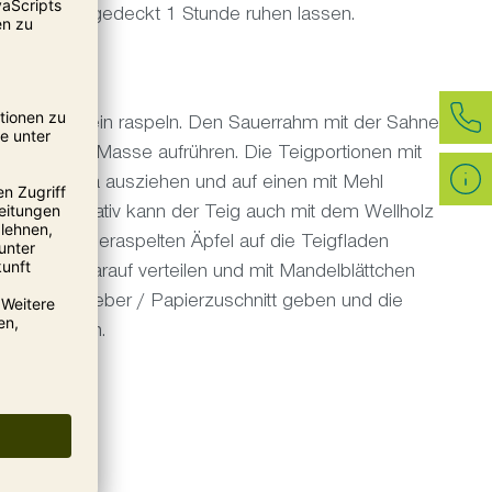
r Gärbox abgedeckt 1 Stunde ruhen lassen.
hälen und fein raspeln. Den Sauerrahm mit der Sahne,
er cremigen Masse aufrühren. Die Teigportionen mit
einer Pizza ausziehen und auf einen mit Mehl
gen. Alternativ kann der Teig auch mit dem Wellholz
eßend die geraspelten Äpfel auf die Teigfladen
ahmgußes darauf verteilen und mit Mandelblättchen
en Backschieber / Papierzuschnitt geben und die
 Ofen backen.