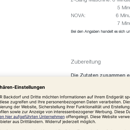
2-Gang Maschine: 6 Minut
5 Minuten s
NOVA: 6 Minuten 
7 Minuten S
Bei den Angaben handelt es sich u
Zubereitung
Die Zutaten zusammen erg
8 Stück.
Für den Teig die Zutaten i
Teig verkneten (siehe Knet
Diesen abgedeckt etwa 1 
30
10 Portionen ausbrechen 