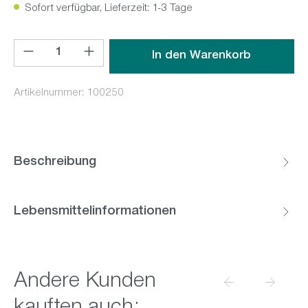
Sofort verfügbar, Lieferzeit: 1-3 Tage
Produkt Anzahl: Gib den gewünschten Wert ein oder benutz
In den Warenkorb
Artikelnummer:
100250
Beschreibung
Lebensmittelinformationen
Produktgalerie überspringen
Andere Kunden