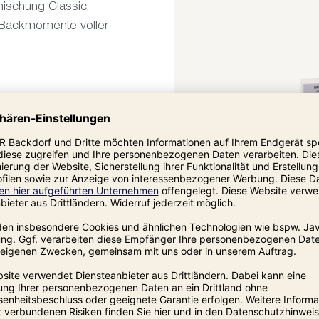
ischung Classic,
 Backmomente voller
Geschenk-Set Saatenmom
26,90 €*