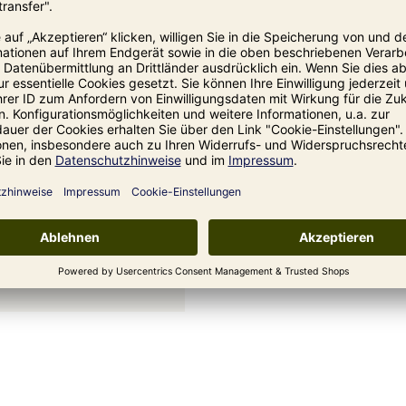
Geschenk-Set 
Pizza-Lover
Pizzamehl, Gewürze, prakt
Geschenk, das Pizza- Liebh
Jetzt bestellen