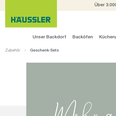
Über 3.00
 Hauptinhalt springen
Zur Suche springen
Zur Hauptnavigation springen
Unser Backdorf
Backöfen
Küchen
Zubehör
Geschenk-Sets