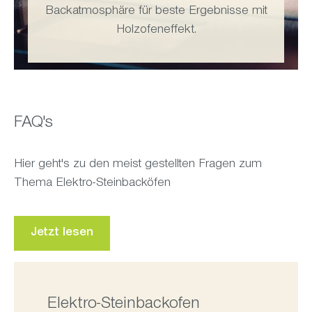
Backatmosphäre für beste Ergebnisse mit
Holzofeneffekt.
FAQ's
Hier geht's zu den meist gestellten Fragen zum
Thema Elektro-Steinbacköfen
Jetzt lesen
Elektro-Steinbackofen
230V oder 400 V Anschluss (Primus)