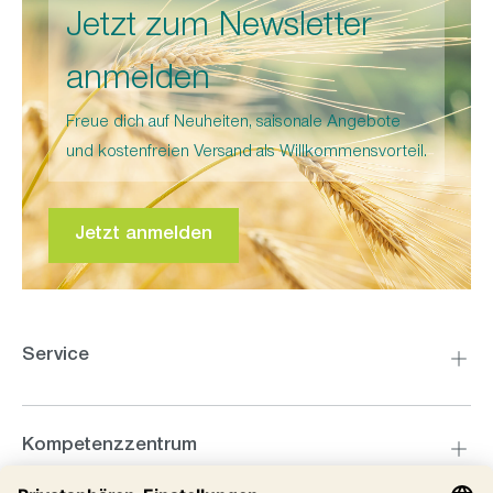
Jetzt zum Newsletter
anmelden
Freue dich auf Neuheiten, saisonale Angebote
und kostenfreien Versand als Willkommensvorteil.
Jetzt anmelden
Modernste Ofentechnik mit effektivem
Wärmespeicher: Gehäuse-Isolierung,
integrierte Heizelemente, Schamottestein,
spezielle Vollisolierung, Luftmantel und Pro
Service
Thermic Doppelglastüre
Kompetenzzentrum