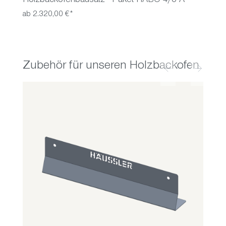
Holzbackofenbausatz - Paket HABO 4/6 A
ab 2.320,00 €*
Zubehör für unseren Holzbackofen
Produktgalerie überspringen