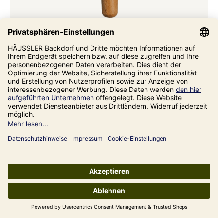
Backblechrolle aus Buchenholz - 15x7,5cm
5,50 €*
Kochen in Pfannen & Töpfen